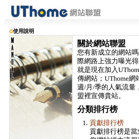
使用說明
關於網站聯盟
您有新成立的網站嗎
際網路上強力曝光得
就是現在加入UTh
傳網站；UThom
週/月/季的人氣流量
盟裡宣傳貴站。
分類排行榜
貢獻排行榜
貢獻排行榜是當您