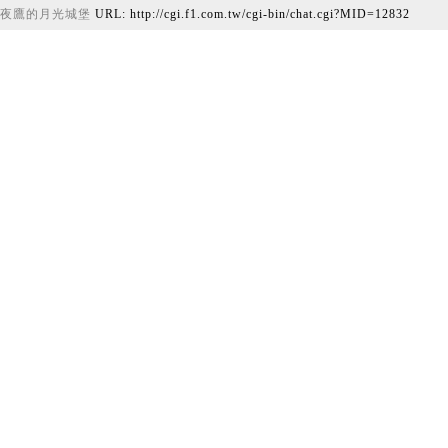
夜鷹的月光城堡
URL: http://cgi.f1.com.tw/cgi-bin/chat.cgi?MID=12832