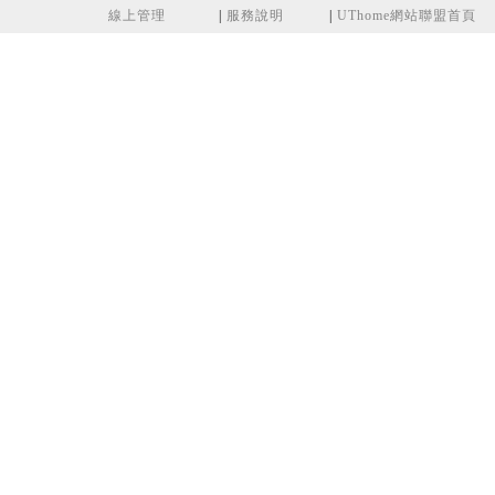
線上管理
|
服務說明
|
UThome網站聯盟首頁